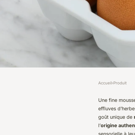
Accueil
›
Produit
PRODUIT
Fournisseur matcha 
Une fine mousse
effluves d’herbe
poudre de thé vert d
goût unique de
l’
origine authen
sensorielle à leu