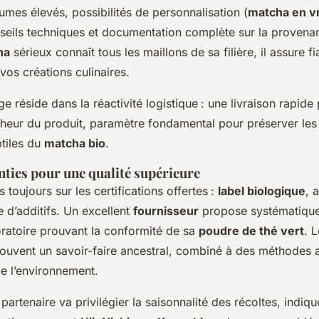
mes élevés, possibilités de personnalisation (
matcha en v
nseils techniques et documentation complète sur la provena
ha
sérieux connaît tous les maillons de sa filière, il assure fia
os créations culinaires.
e réside dans la réactivité logistique : une livraison rapide
îcheur du produit, paramètre fondamental pour préserver les
tiles du
matcha bio
.
nties pour une qualité supérieure
toujours sur les certifications offertes :
label biologique
, 
 d’additifs. Un excellent
fournisseur
propose systématiqu
oratoire prouvant la conformité de sa
poudre de thé vert
. 
souvent un savoir-faire ancestral, combiné à des méthodes 
e l’environnement.
partenaire va privilégier la saisonnalité des récoltes, indiqu