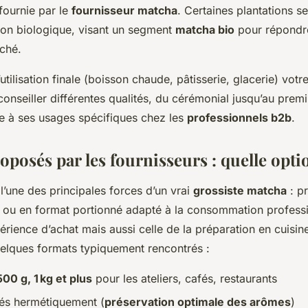
fournie par le
fournisseur matcha
. Certaines plantations se
ion biologique, visant un segment
matcha bio
pour répondre
ché.
’utilisation finale (boisson chaude, pâtisserie, glacerie) votr
onseiller différentes qualités, du cérémonial jusqu’au premi
 à ses usages spécifiques chez les
professionnels b2b
.
posés par les fournisseurs : quelle optio
t l’une des principales forces d’un vrai
grossiste matcha
: p
ou en format portionné adapté à la consommation professi
érience d’achat mais aussi celle de la préparation en cuisine
uelques formats typiquement rencontrés :
500 g, 1 kg et plus
pour les ateliers, cafés, restaurants
lés hermétiquement (
préservation optimale des arômes
)