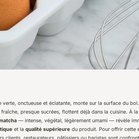
: dénicher la
 verte, onctueuse et éclatante, monte sur la surface du bol
 fraîche, presque sucrées, flottent déjà dans la cuisine. À l
'exception pour les
matcha
— intense, végétal, légèrement umami — révèle i
tique
et la
qualité supérieure
du produit. Pour offrir cette
rs clients, restaurateurs, pâtissiers ou baristas sont confront