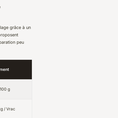
e
illage grâce à un
 proposent
paration peu
ement
 100 g
kg / Vrac