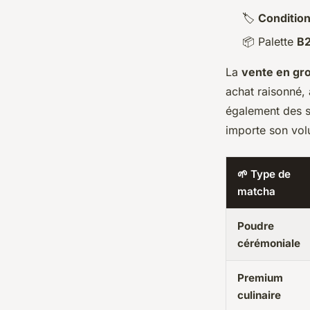
🏷️
Conditio
📦 Palette
B
La
vente en gr
achat raisonné, 
également des s
importe son vo
🌱 Type de
matcha
Poudre
cérémoniale
Premium
culinaire