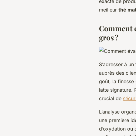
exacte de produ
meilleur
thé mat
Comment év
gros ?
S’adresser à un
auprès des clien
goût, la finesse
latte signature. 
crucial de
sécur
L’analyse organo
une première id
d’oxydation ou 