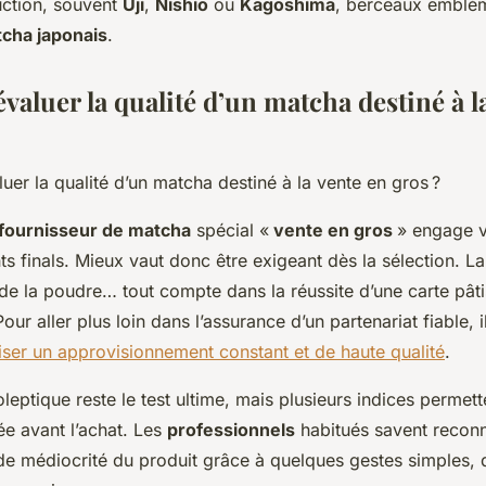
ction, souvent
Uji
,
Nishio
ou
Kagoshima
, berceaux emblé
cha japonais
.
aluer la qualité d’un matcha destiné à l
fournisseur de matcha
spécial «
vente en gros
» engage v
ts finals. Mieux vaut donc être exigeant dès la sélection. La
 de la poudre… tout compte dans la réussite d’une carte pâti
Pour aller plus loin dans l’assurance d’un partenariat fiable, i
iser un approvisionnement constant et de haute qualité
.
leptique reste le test ultime, mais plusieurs indices permett
ée avant l’achat. Les
professionnels
habitués savent reconna
de médiocrité du produit grâce à quelques gestes simples, 