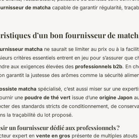
ournisseur de matcha
capable de garantir régularité, traçabi
éristiques d’un bon fournisseur de match
ournisseur matcha
ne saurait se limiter au prix ou à la facili
eurs critères essentiels entrent en jeu pour s’assurer que
ondre aux exigences élevées des
professionnels b2b
. En ch
on garantit la justesse des arômes comme la sécurité alimen
ossiste matcha
spécialisé, c’est aussi miser sur une expertis
ournir une
poudre de thé vert
issue d’une
origine Japon
au
cter des standards stricts de conditionnement, de conserva
s la traçabilité du lot proposé.
sir un fournisseur dédié aux professionnels ?
cteur expert en
vente en gros
présente de multiples atouts 