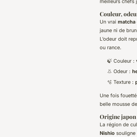
meilleurs chefs 
Couleur, odeur,
Un vrai
matcha 
jaune ni de brun
L’odeur doit rep
ou rance.
🍃 Couleur :
👃 Odeur :
h
🫧 Texture :
Une fois fouetté
belle mousse de
Origine japon 
La région de cult
Nishio
souligne 