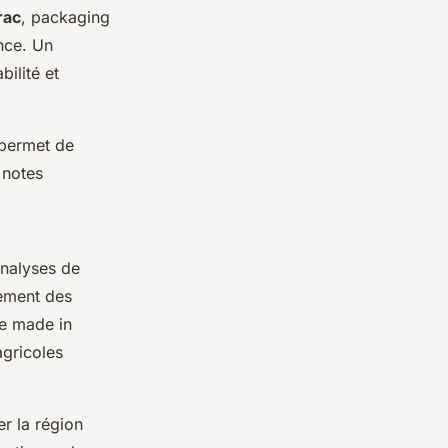
rac
, packaging
nce. Un
bilité et
 permet de
 notes
analyses de
ement des
Le made in
agricoles
er la région