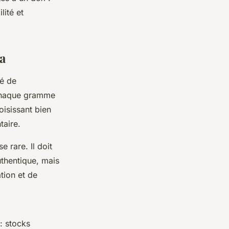
lité et
a
té de
 chaque gramme
oisissant bien
taire.
e rare. Il doit
thentique, mais
tion et de
: stocks