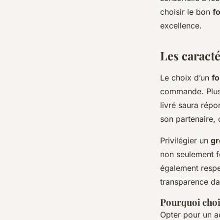
professionnels
choisir le bon
f
excellence.
Mia
•
23 janvier 2026
•
7 min de lecture
Les caract
Le choix d’un
f
commande. Plusi
livré saura rép
son partenaire, 
Privilégier un
gr
non seulement f
également respe
transparence dan
Pourquoi choi
Opter pour un a