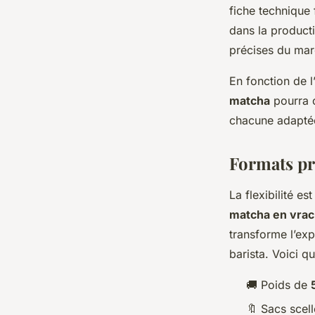
fiche technique 
dans la product
précises du mar
En fonction de l
matcha
pourra c
chacune adaptée
Formats pro
La flexibilité es
matcha en vrac
transforme l’exp
barista. Voici q
🚚 Poids de
🔖 Sacs scel