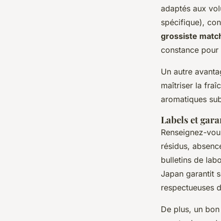
adaptés aux volu
spécifique), co
grossiste matc
constance pour v
Un autre avantag
maîtriser la fra
aromatiques sub
Labels et gara
Renseignez-vous 
résidus, absence
bulletins de lab
Japan garantit 
respectueuses d
De plus, un bon 