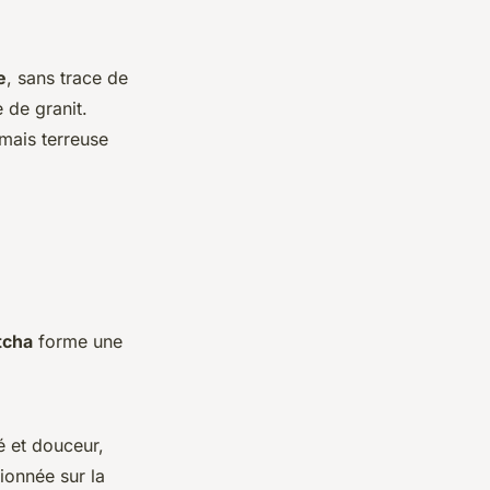
e
, sans trace de
 de granit.
amais terreuse
tcha
forme une
é et douceur,
ionnée sur la