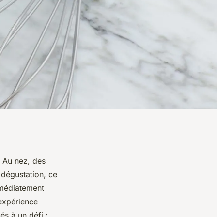
. Au nez, des
a dégustation, ce
mmédiatement
 expérience
és à un défi :