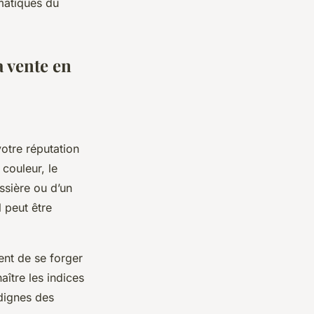
matiques du
a vente en
otre réputation
 couleur, le
ssière ou d’un
l peut être
ent de se forger
ître les indices
dignes des