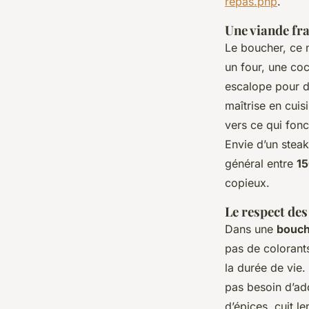
repas.php
.
Une viande fra
Le boucher, ce n
un four, une coc
escalope pour d
maîtrise en cuis
vers ce qui fon
Envie d’un steak
général entre
15
copieux.
Le respect des
Dans une
bouch
pas de colorants
la durée de vie. 
pas besoin d’add
d’épices, cuit l