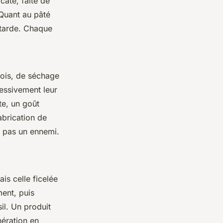
cate, faite de
 Quant au pâté
utarde. Chaque
mois, de séchage
essivement leur
te, un goût
abrication de
st pas un ennemi.
ais celle ficelée
ment, puis
sil. Un produit
nération en