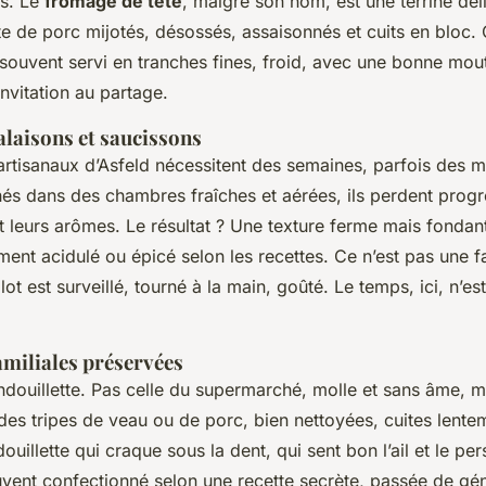
es. Le
fromage de tête
, malgré son nom, est une terrine déli
e de porc mijotés, désossés, assaisonnés et cuits en bloc.
t souvent servi en tranches fines, froid, avec une bonne mo
invitation au partage.
salaisons et saucissons
artisanaux d’Asfeld nécessitent des semaines, parfois des 
hés dans des chambres fraîches et aérées, ils perdent progr
t leurs arômes. Le résultat ? Une texture ferme mais fondan
ent acidulé ou épicé selon les recettes. Ce n’est pas une f
ot est surveillé, tourné à la main, goûté. Le temps, ici, n’e
amiliales préservées
l’andouillette. Pas celle du supermarché, molle et sans âme, m
des tripes de veau ou de porc, bien nettoyées, cuites lente
ouillette qui craque sous la dent, qui sent bon l’ail et le per
uvent confectionné selon une recette secrète, passée de gé