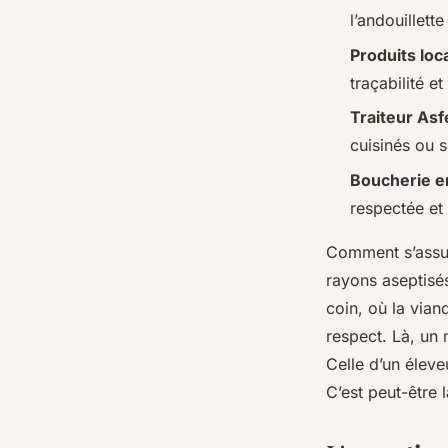
Amable
•
16/06/2026 12:45
•
14 min de lecture
l’andouillett
Produits loc
traçabilité e
Traiteur Asf
cuisinés ou s
Boucherie en
respectée et
Comment s’assur
rayons aseptisés
coin, où la via
respect. Là, un 
Celle d’un éleve
C’est peut-être 