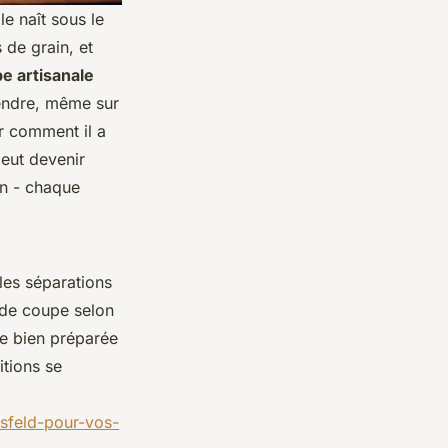
e naît sous le
s de grain, et
e artisanale
tendre, même sur
r comment il a
peut devenir
on - chaque
 les séparations
s de coupe selon
ce bien préparée
itions se
asfeld-pour-vos-