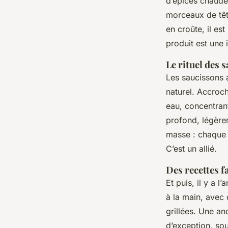
d’épices chaud
morceaux de têt
en croûte, il es
produit est une 
Le rituel des 
Les saucissons 
naturel. Accroc
eau, concentran
profond, légèrem
masse : chaque l
C’est un allié.
Des recettes f
Et puis, il y a 
à la main, avec 
grillées. Une and
d’exception, so