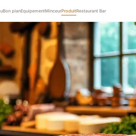
tu
Bon plan
Equipement
Minceur
Produit
Restaurant Bar