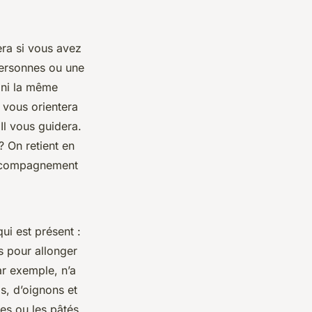
era si vous avez
 personnes ou une
 ni la même
l vous orientera
Il vous guidera.
? On retient en
accompagnement
ui est présent :
s pour allonger
par exemple, n’a
s, d’oignons et
ses ou les pâtés