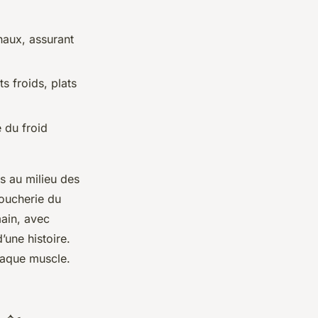
naux, assurant
 froids, plats
 du froid
s au milieu des
boucherie du
main, avec
’une histoire.
chaque muscle.