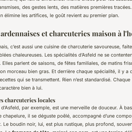
ransmises, des gestes lents, des matières premières tracées
n élimine les artifices, le goût revient au premier plan.
s ardennaises et charcuteries maison à l
nais, c’est aussi une cuisine de charcuterie savoureuse, faite
ablées chaleureuses. Les spécialités d’Asfeld ne se contenten
. Elles parlent de saisons, de fêtes familiales, de matins fris
on morceau bien gras. Et derrière chaque spécialité, il y a 
 recettes qui se transmettent. Rien n’est standardisé. Chaqu
caractère bien à lui.
es charcuteries locales
 d’Asfeld, par exemple, est une merveille de douceur. À ba
 de chapelure, il se déguste poêlé, accompagné d’une com
r. Le boudin noir, lui, est plus rustique, plus profond, souve