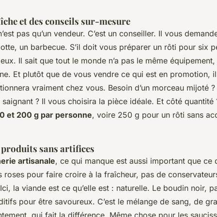
îche et des conseils sur-mesure
’est pas qu’un vendeur. C’est un conseiller. Il vous demand
otte, un barbecue. S’il doit vous préparer un rôti pour six
eux. Il sait que tout le monde n’a pas le même équipement,
ine. Et plutôt que de vous vendre ce qui est en promotion, i
ctionnera vraiment chez vous. Besoin d’un morceau mijoté ? 
 saignant ? Il vous choisira la pièce idéale. Et côté quantité 
0 et 200 g par personne
, voire 250 g pour un rôti sans 
 produits sans artifices
erie artisanale
, ce qui manque est aussi important que ce q
 roses pour faire croire à la fraîcheur, pas de conservateur
Ici, la viande est ce qu’elle est : naturelle. Le boudin noir, 
itifs pour être savoureux. C’est le mélange de sang, de gra
entement, qui fait la différence. Même chose pour les saucis