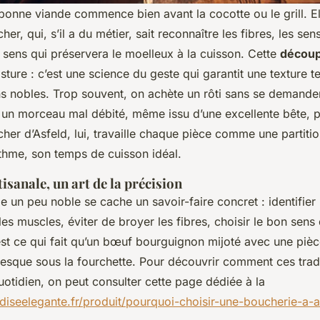
onne viande commence bien avant la cocotte ou le grill. Ell
r, qui, s’il a du métier, sait reconnaître les fibres, les sen
 sens qui préservera le moelleux à la cuisson. Cette
découp
sture : c’est une science du geste qui garantit une texture 
s nobles. Trop souvent, on achète un rôti sans se demande
, un morceau mal débité, même issu d’une excellente bête, 
her d’Asfeld, lui, travaille chaque pièce comme une partiti
thme, son temps de cuisson idéal.
isanale, un art de la précision
e un peu noble se cache un savoir-faire concret : identifier
 les muscles, éviter de broyer les fibres, choisir le bon sen
’est ce qui fait qu’un bœuf bourguignon mijoté avec une piè
resque sous la fourchette. Pour découvrir comment ces trad
otidien, on peut consulter cette page dédiée à la
diseelegante.fr/produit/pourquoi-choisir-une-boucherie-a-