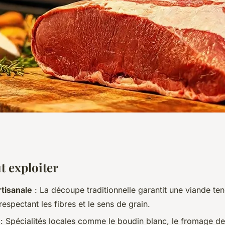
 pour la boucherie
ut exploiter
tisanale
: La découpe traditionnelle garantit une viande ten
ats
espectant les fibres et le sens de grain.
: Spécialités locales comme le boudin blanc, le fromage de