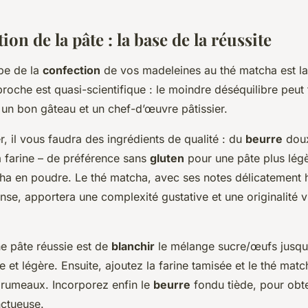
 cœur fondant?
ion de la pâte : la base de la réussite
pe de la
confection
de vos madeleines au thé matcha est la
approche est quasi-scientifique : le moindre déséquilibre peut 
 un bon gâteau et un chef-d’œuvre pâtissier.
 il vous faudra des ingrédients de qualité : du
beurre
doux
a farine – de préférence sans
gluten
pour une pâte plus légè
cha en poudre. Le thé matcha, avec ses notes délicatement 
ense, apportera une complexité gustative et une originalité v
ne pâte réussie est de
blanchir
le mélange sucre/œufs jusqu’
 et légère. Ensuite, ajoutez la farine tamisée et le thé match
 grumeaux. Incorporez enfin le
beurre
fondu tiède, pour obte
ctueuse.