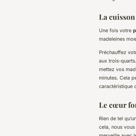
La cuisson 
Une fois votre
p
madeleines moel
Préchauffez vot
aux trois-quarts
mettez vos made
minutes. Cela p
caractéristique
Le cœur fo
Rien de tel qu’u
cela, nous vous
merveille avec l