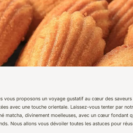
r confectionner
us vous proposons un voyage gustatif au cœur des saveurs d
itées avec une touche orientale. Laissez-vous tenter par not
thé matcha
hé matcha, divinement moelleuses, avec un cœur fondant qu
nds. Nous allons vous dévoiler toutes les astuces pour réus