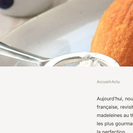
Accueil
›
Actu
ACTU
Quelles astuces pou
Aujourd’hui, no
française, revis
des madeleines au 
madeleines au t
les plus gourma
la perfection.