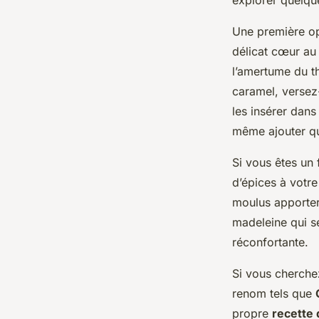
explorer quelque
Une première op
délicat cœur a
l’amertume du th
caramel, versez
les insérer dan
même ajouter q
Si vous êtes un
d’épices à votr
moulus apporter
madeleine qui s
réconfortante.
Si vous cherchez
renom tels que
propre
recette