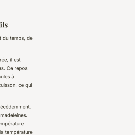
ils
ut du temps, de
ée, il est
es. Ce repos
oules à
cuisson, ce qui
précédemment,
 madeleines.
température
 la température