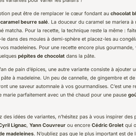
s variantes pour varier les plaisirs ?
tion peut être de remplacer le cœur fondant au
chocolat b
u
caramel beurre salé
. La douceur du caramel se mariera à 
é matcha. Pour la recette, la technique reste la même : fait
-le dans des moules à demi-sphère et placez-les au congél
s vos madeleines. Pour une recette encore plus gourmande,
uelques
pépites de chocolat
dans la pâte.
 fan de
pain d’épices
, une autre variante consiste à ajouter 
e pâte à madeleine. Un peu de cannelle, de gingembre et de 
ont une saveur automnale à vos gourmandises. C’est une r
e marie parfaitement avec un thé chaud pour une pause
go
 des idées de variantes, n’hésitez pas à vous inspirer des p
Cyril Lignac
,
Yann Couvreur
ou encore
Cédric Grolet
qui o
 de madeleines
. N’oubliez pas que le plus important est de l