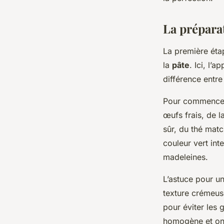
moelleuses avec un
La préparat
Mia
•
10 mars 2024
•
6 min de lecture
La première éta
la
pâte
. Ici, l’
différence entre
Pour commencer,
œufs frais, de l
sûr, du thé mat
couleur vert int
madeleines.
L’astuce pour u
texture crémeuse
pour éviter les
homogène et on