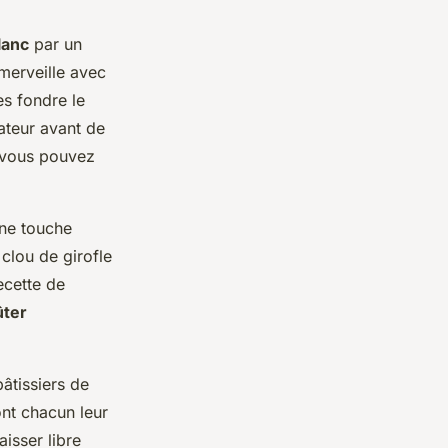
lanc
par un
merveille avec
es fondre le
ateur avant de
 vous pouvez
une touche
clou de girofle
ecette de
ûter
âtissiers de
nt chacun leur
aisser libre