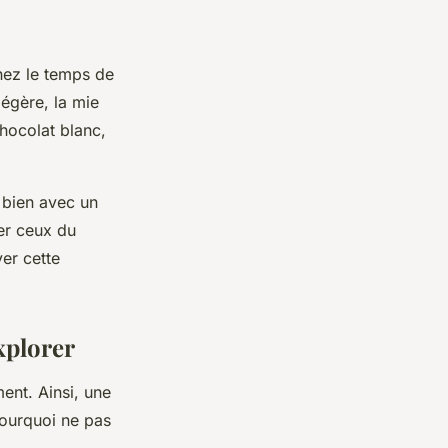
enez le temps de
légère, la mie
chocolat blanc,
 bien avec un
er ceux du
er cette
explorer
ent. Ainsi, une
pourquoi ne pas