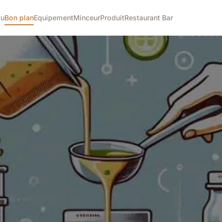
tu
Bon plan
Equipement
Minceur
Produit
Restaurant Bar