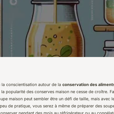
ter pour faire des
 la conscientisation autour de la
conservation des aliment
 la popularité des conserves maison ne cesse de croître. Fa
maison saines et
upe maison peut sembler être un défi de taille, mais avec 
peu de pratique, vous serez à même de préparer des soup
conserver pendant des mois au réfrigérateur ou au congélate