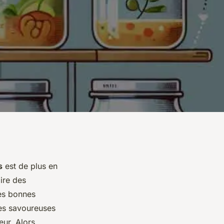
s
est de plus en
ire des
les bonnes
es savoureuses
ur. Alors,