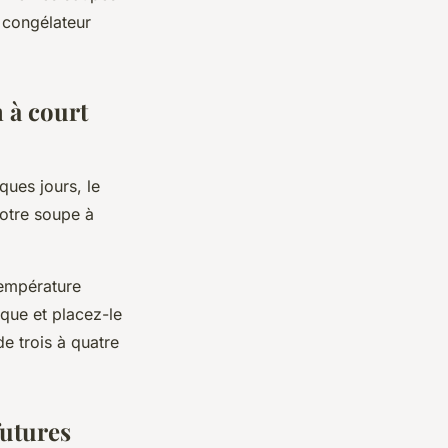
e congélateur
n à court
ues jours, le
votre soupe à
température
que et placez-le
de trois à quatre
futures