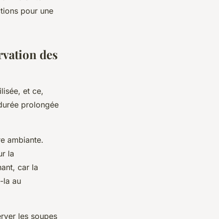
ctions pour une
rvation des
isée, et ce,
 durée prolongée
re ambiante.
r la
ant, car la
-la au
rver les soupes