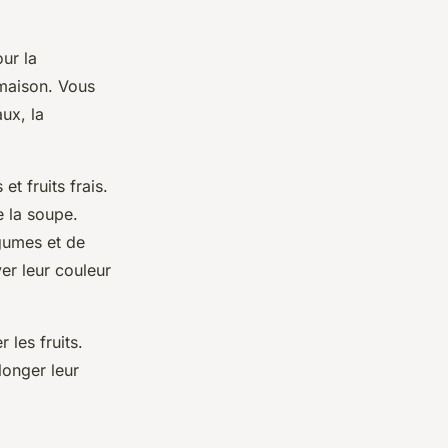
ur la
maison. Vous
ux, la
t fruits frais.
e la soupe.
égumes et de
ver leur couleur
 les fruits.
longer leur