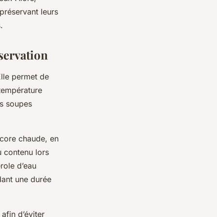
préservant leurs
.
nservation
lle permet de
 température
es soupes
ncore chaude, en
u contenu lors
role d’eau
ndant une durée
 afin d’éviter