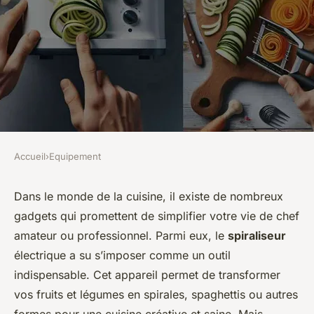
Accueil
›
Equipement
EQUIPEMENT
Comment choisir un spiraleur
Dans le monde de la cuisine, il existe de nombreux
gadgets qui promettent de simplifier votre vie de chef
électrique pour des légumes
amateur ou professionnel. Parmi eux, le
spiraliseur
en spirale parfaits?
électrique a su s’imposer comme un outil
indispensable. Cet appareil permet de transformer
Mia
•
10 mars 2024
•
5 min de lecture
vos fruits et légumes en spirales, spaghettis ou autres